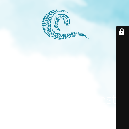
El modo
mantenimiento está
activado
El sitio estará disponible pronto. ¡Gracias por su paciencia!