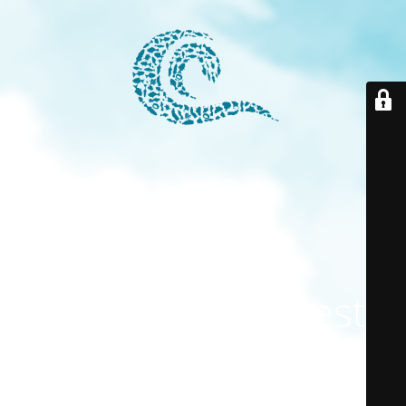
El modo
mantenimiento está
activado
El sitio estará disponible pronto. ¡Gracias por su paciencia!