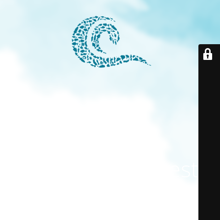
El modo
mantenimiento está
activado
El sitio estará disponible pronto. ¡Gracias por su paciencia!