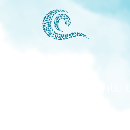
modo mantenimiento 
activado
El sitio estará disponible pronto. ¡Gracias por su paciencia!