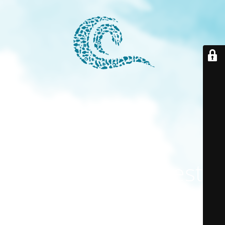
El modo
mantenimiento está
activado
El sitio estará disponible pronto. ¡Gracias por su paciencia!