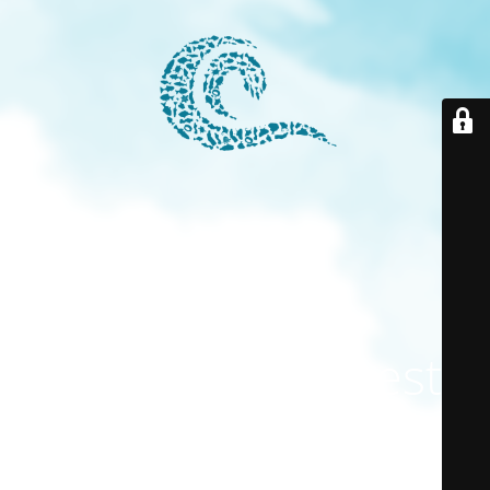
El modo
mantenimiento está
activado
El sitio estará disponible pronto. ¡Gracias por su paciencia!