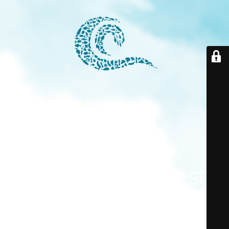
El modo
mantenimiento está
activado
El sitio estará disponible pronto. ¡Gracias por su paciencia!