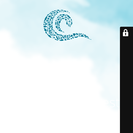
El modo
mantenimiento está
activado
El sitio estará disponible pronto. ¡Gracias por su paciencia!