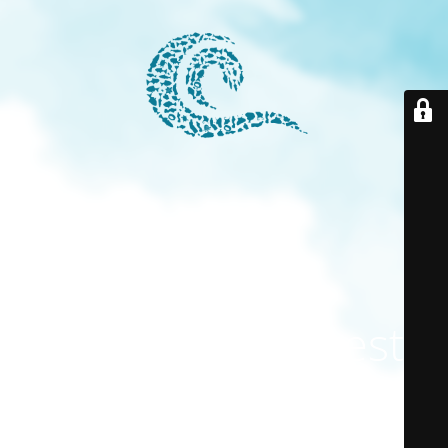
El modo
mantenimiento está
activado
El sitio estará disponible pronto. ¡Gracias por su paciencia!