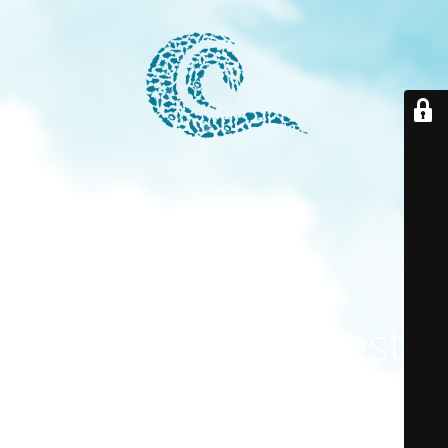
El modo
mantenimiento está
activado
El sitio estará disponible pronto. ¡Gracias por su paciencia!