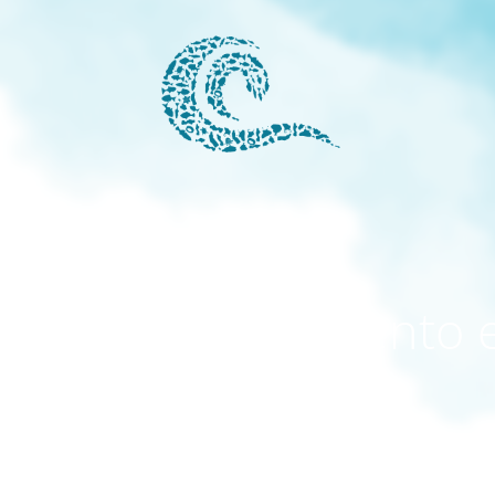
modo mantenimiento 
activado
El sitio estará disponible pronto. ¡Gracias por su paciencia!