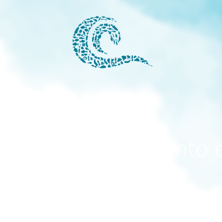
modo mantenimiento 
activado
El sitio estará disponible pronto. ¡Gracias por su paciencia!