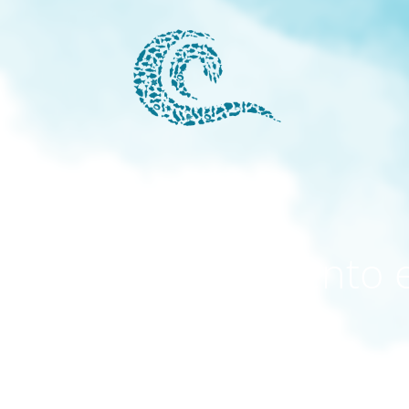
modo mantenimiento 
activado
El sitio estará disponible pronto. ¡Gracias por su paciencia!