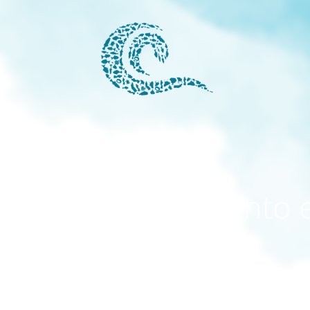
modo mantenimiento 
activado
El sitio estará disponible pronto. ¡Gracias por su paciencia!