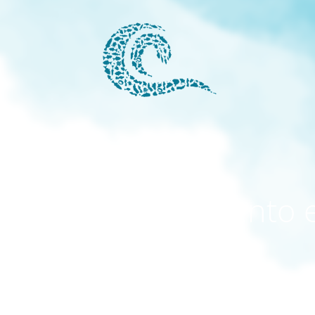
modo mantenimiento 
activado
El sitio estará disponible pronto. ¡Gracias por su paciencia!