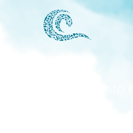
modo mantenimiento 
activado
El sitio estará disponible pronto. ¡Gracias por su paciencia!