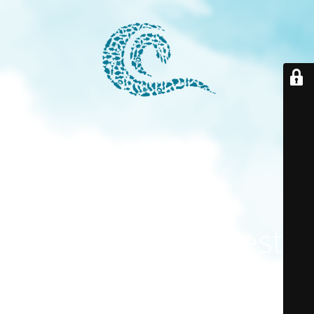
El modo
mantenimiento está
activado
El sitio estará disponible pronto. ¡Gracias por su paciencia!